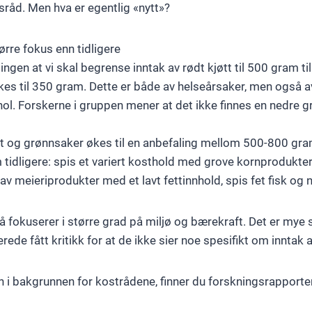
sråd. Men hva er egentlig «nytt»?
ørre fokus enn tidligere
alingen at vi skal begrense inntak av rødt kjøtt til 500 gram t
es til 350 gram. Dette er både av helseårsaker, men også a
ol. Forskerne i gruppen mener at det ikke finnes en nedre 
t og grønnsaker økes til en anbefaling mellom 500-800 gr
 tidligere: spis et variert kosthold med grove kornprodukter
v meieriprodukter med et lavt fettinnhold, spis fet fisk og n
nå fokuserer i større grad på miljø og bærekraft. Det er mye 
rede fått kritikk for at de ikke sier noe spesifikt om inntak
inn i bakgrunnen for kostrådene, finner du forskningsrapporte