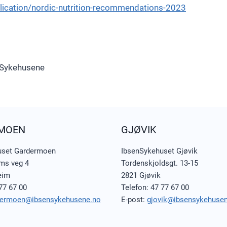
lication/nordic-nutrition-recommendations-2023
enSykehusene
MOEN
GJØVIK
uset Gardermoen
IbsenSykehuset Gjøvik
ms veg 4
Tordenskjoldsgt. 13-15
eim
2821 Gjøvik
77 67 00
Telefon: 47 77 67 00
dermoen@ibsensykehusene.no
E-post:
gjovik@ibsensykehuse