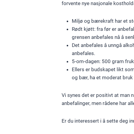
forvente nye nasjonale kosthold
Miljø og bærekraft har et st
Rødt kjøtt: fra før er anbef
grensen anbefales nå å senk
Det anbefales å unngå alkoh
anbefales.
5-om-dagen: 500 gram fruk
Ellers er budskapet likt som
og bær, ha et moderat bruk a
Vi synes det er positivt at man 
anbefalinger, men rådene har alle
Er du interessert i å sette deg 