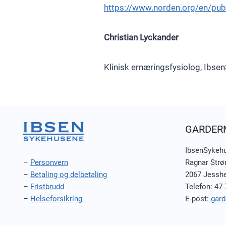
https://www.norden.org/en/pub
Christian Lyckander
Klinisk ernæringsfysiolog, Ibs
GARDER
IbsenSykeh
Ragnar Strø
–
Personvern
2067 Jessh
–
Betaling og delbetaling
Telefon: 47 
–
Fristbrudd
E-post:
gar
–
Helseforsikring