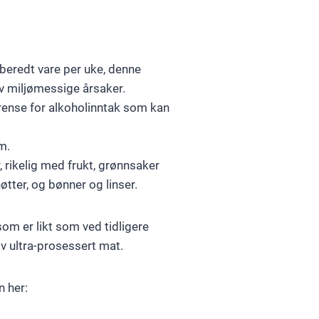
ilberedt vare per uke, denne
v miljømessige årsaker.
grense for alkoholinntak som kan
am.
, rikelig med frukt, grønnsaker
øtter, og bønner og linser.
som er likt som ved tidligere
 av ultra-prosessert mat.
n her: