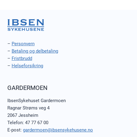
–
Personvern
–
Betaling og delbetaling
–
Fristbrudd
–
Helseforsikring
GARDERMOEN
IbsenSykehuset Gardermoen
Ragnar Strøms veg 4
2067 Jessheim
Telefon: 47 77 67 00
E-post:
gardermoen@ibsensykehusene.no