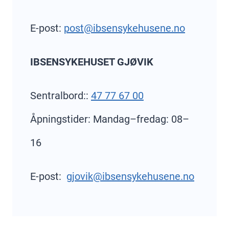
E-post:
post@ibsensykehusene.no
IBSENSYKEHUSET GJØVIK
Sentralbord::
47 77 67 00
Åpningstider: Mandag–fredag: 08–
16
E-post:
gjovik@ibsensykehusene.no