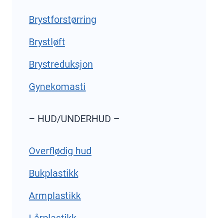
Brystforstørring
Brystløft
Brystreduksjon
Gynekomasti
– HUD/UNDERHUD –
Overflødig hud
Bukplastikk
Armplastikk
Lårplastikk