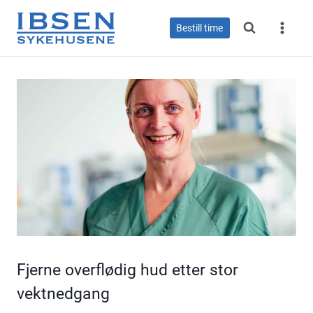
Skip
to
Bestill time
content
Fjerne overflødig hud etter stor
vektnedgang