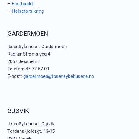
–
Fristbrudd
–
Helseforsikring
GARDERMOEN
IbsenSykehuset Gardermoen
Ragnar Strøms veg 4
2067 Jessheim
Telefon: 47 77 67 00
E-post:
gardermoen@ibsensykehusene.no
GJØVIK
IbsenSykehuset Gjøvik
Tordenskjoldsgt. 13-15
2821 Gjøvik