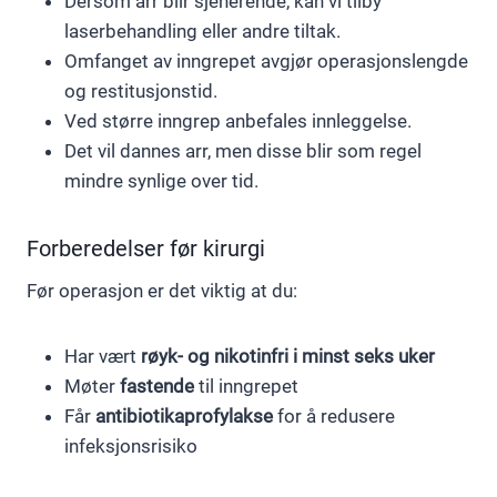
Dersom arr blir sjenerende, kan vi tilby
laserbehandling eller andre tiltak.
Omfanget av inngrepet avgjør operasjonslengde
og restitusjonstid.
Ved større inngrep anbefales innleggelse.
Det vil dannes arr, men disse blir som regel
mindre synlige over tid.
Forberedelser før kirurgi
Før operasjon er det viktig at du:
Har vært
røyk- og nikotinfri i minst seks uker
Møter
fastende
til inngrepet
Får
antibiotikaprofylakse
for å redusere
infeksjonsrisiko