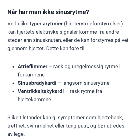
Når har man ikke sinusrytme?
Ved ulike typer
arytmier
(hjerterytmeforstyrrelser)
kan hjertets elektriske signaler komme fra andre
steder enn sinusknuten, eller de kan forstyrres på vei
gjennom hjertet. Dette kan føre til:
Atrieflimmer
– rask og uregelmessig rytme i
forkamrene
Sinusbradykardi
– langsom sinusrytme
Ventrikkeltakykardi
– rask rytme fra
hjertekamrene
Slike tilstander kan gi symptomer som hjertebank,
tretthet, svimmelhet eller tung pust, og bør utredes
av lege.