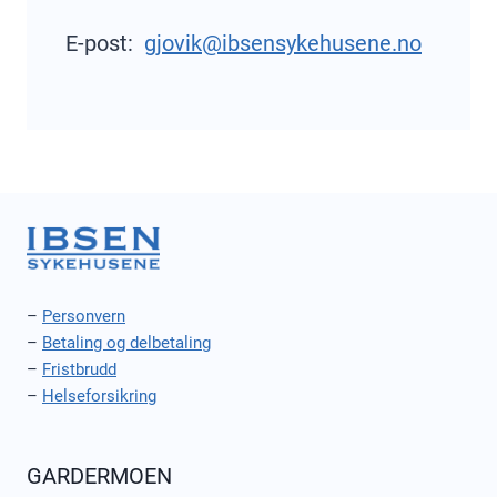
E-post:
gjovik@ibsensykehusene.no
–
Personvern
–
Betaling og delbetaling
–
Fristbrudd
–
Helseforsikring
GARDERMOEN