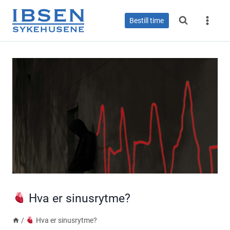
Skip
to
Bestill time
content
Hva er sinusrytme?
/
Hva er sinusrytme?