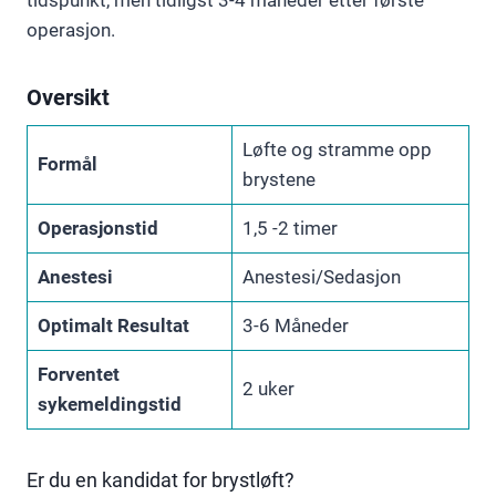
tidspunkt, men tidligst 3-4 måneder etter første
operasjon.
Oversikt
Løfte og stramme opp
Formål
brystene
Operasjonstid
1,5 -2 timer
Anestesi
Anestesi/Sedasjon
Optimalt Resultat
3-6 Måneder
Forventet
2 uker
sykemeldingstid
Er du en kandidat for brystløft?