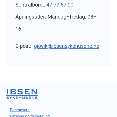
Sentralbord::
47 77 67 00
Åpningstider: Mandag–fredag: 08–
16
E-post:
gjovik@ibsensykehusene.no
–
Personvern
–
Betaling og delbetaling