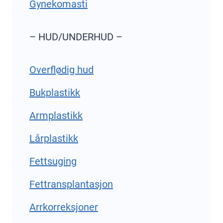
Gynekomasti
– HUD/UNDERHUD –
Overflødig hud
Bukplastikk
Armplastikk
Lårplastikk
Fettsuging
Fettransplantasjon
Arrkorreksjoner