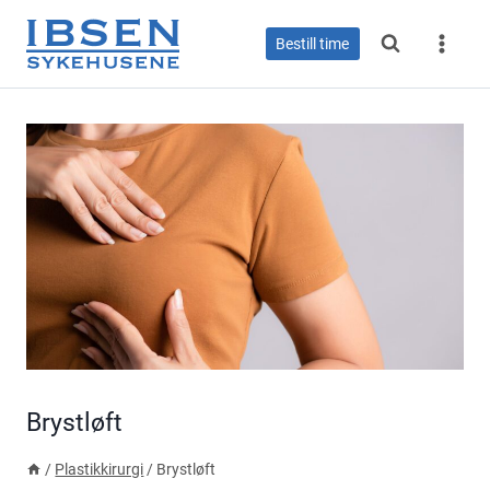
Skip
to
Bestill time
content
Brystløft
/
Plastikkirurgi
/
Brystløft