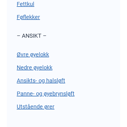
Fettkul
Føflekker
– ANSIKT –
Øvre øyelokk
Nedre øyelokk
Ansikts- og halsløft
Panne- og øyebrynsløft
Utstående ører