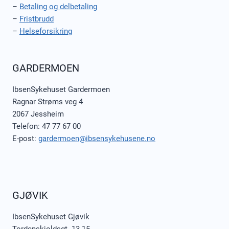
–
Betaling og delbetaling
–
Fristbrudd
–
Helseforsikring
GARDERMOEN
IbsenSykehuset Gardermoen
Ragnar Strøms veg 4
2067 Jessheim
Telefon: 47 77 67 00
E-post:
gardermoen@ibsensykehusene.no
GJØVIK
IbsenSykehuset Gjøvik