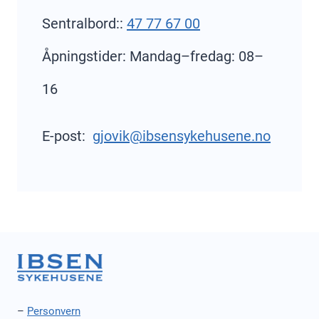
Sentralbord::
47 77 67 00
Åpningstider: Mandag–fredag: 08–
16
E-post:
gjovik@ibsensykehusene.no
–
Personvern