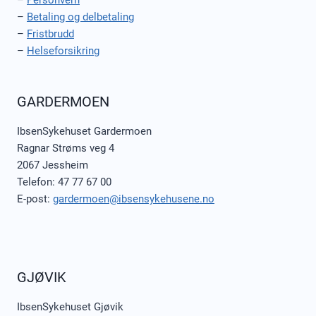
–
Personvern
–
Betaling og delbetaling
–
Fristbrudd
–
Helseforsikring
GARDERMOEN
IbsenSykehuset Gardermoen
Ragnar Strøms veg 4
2067 Jessheim
Telefon: 47 77 67 00
E-post:
gardermoen@ibsensykehusene.no
GJØVIK
IbsenSykehuset Gjøvik