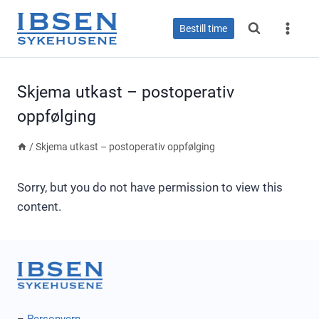
Skip
to
Bestill time
content
Skjema utkast – postoperativ
oppfølging
/
Skjema utkast – postoperativ oppfølging
Sorry, but you do not have permission to view this
content.