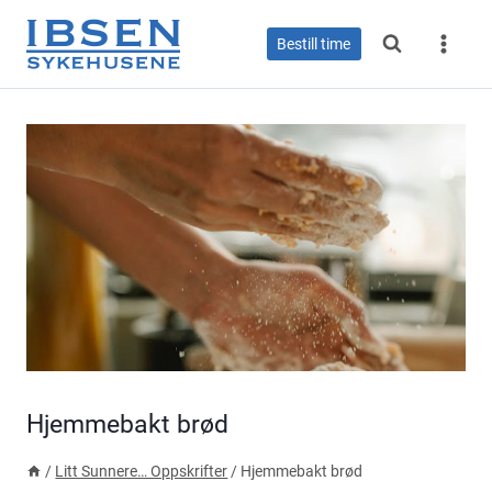
Skip
to
Bestill time
content
Hjemmebakt brød
/
Litt Sunnere… Oppskrifter
/
Hjemmebakt brød