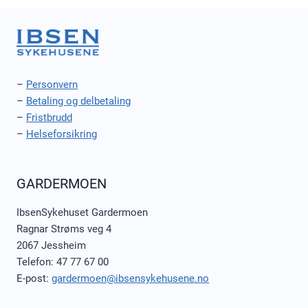
–
Personvern
–
Betaling og delbetaling
–
Fristbrudd
–
Helseforsikring
GARDERMOEN
IbsenSykehuset Gardermoen
Ragnar Strøms veg 4
2067 Jessheim
Telefon: 47 77 67 00
E-post:
gardermoen@ibsensykehusene.no