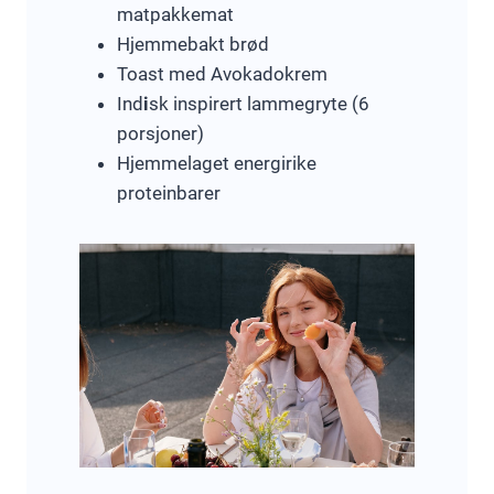
matpakkemat
Hjemmebakt brød
Toast med Avokadokrem
Ind
i
sk inspirert lammegryte (6
porsjoner)
Hjemmelaget energirike
proteinbarer