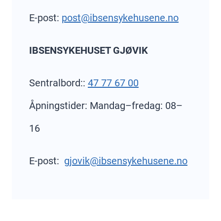
E-post:
post@ibsensykehusene.no
IBSENSYKEHUSET GJØVIK
Sentralbord::
47 77 67 00
Åpningstider: Mandag–fredag: 08–
16
E-post:
gjovik@ibsensykehusene.no