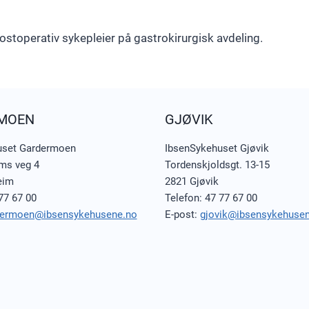
stoperativ sykepleier på gastrokirurgisk avdeling.
MOEN
GJØVIK
uset Gardermoen
IbsenSykehuset Gjøvik
ms veg 4
Tordenskjoldsgt. 13-15
eim
2821 Gjøvik
77 67 00
Telefon: 47 77 67 00
dermoen@ibsensykehusene.no
E-post:
gjovik@ibsensykehuse