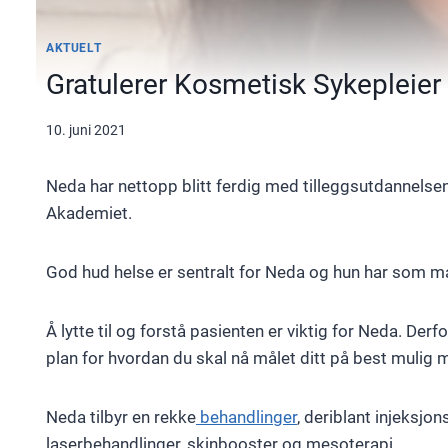
AKTUELT
Gratulerer Kosmetisk Sykepleier
10. juni 2021
Neda har nettopp blitt ferdig med tilleggsutdannels
Akademiet.
God hud helse er sentralt for Neda og hun har som mål
Å lytte til og forstå pasienten er viktig for Neda. Der
plan for hvordan du skal nå målet ditt på best mulig 
Neda tilbyr en rekke
behandlinger
, deriblant injeksjo
laserbehandlinger, skinbooster og mesoterapi.