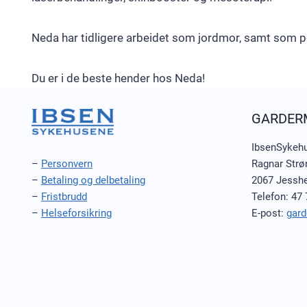
Neda har tidligere arbeidet som jordmor, samt som po
Du er i de beste hender hos Neda!
GARDER
IbsenSykeh
Ragnar Strø
–
Personvern
2067 Jessh
–
Betaling og delbetaling
Telefon: 47 
–
Fristbrudd
E-post:
gar
–
Helseforsikring