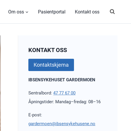
Om oss
Pasientportal
Kontakt oss
KONTAKT OSS
Kontaktskjema
IBSENSYKEHUSET GARDERMOEN
Sentralbord:
47 77 67 00
Åpningstider: Mandag–fredag: 08–16
E-post:
gardermoen@ibsensykehusene.no