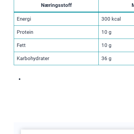
Næringsstoff
Energi
300 kcal
Protein
10 g
Fett
10 g
Karbohydrater
36 g