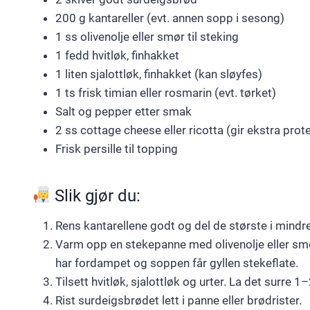
200 g kantareller (evt. annen sopp i sesong)
1 ss olivenolje eller smør til steking
1 fedd hvitløk, finhakket
1 liten sjalottløk, finhakket (kan sløyfes)
1 ts frisk timian eller rosmarin (evt. tørket)
Salt og pepper etter smak
2 ss cottage cheese eller ricotta (gir ekstra pro
Frisk persille til topping
Slik gjør du:
Rens kantarellene godt og del de største i mindre
Varm opp en stekepanne med olivenolje eller sm
har fordampet og soppen får gyllen stekeflate.
Tilsett hvitløk, sjalottløk og urter. La det surre 
Rist surdeigsbrødet lett i panne eller brødrister.